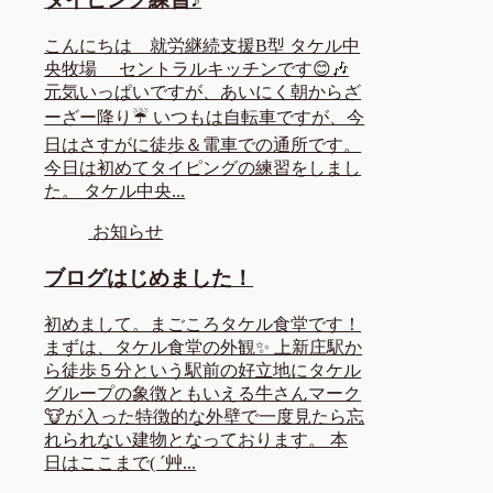
こんにちは 就労継続支援B型 タケル中
央牧場 セントラルキッチンです😊🎶
元気いっぱいですが、あいにく朝からざ
ーざー降り☔ いつもは自転車ですが、今
日はさすがに徒歩＆電車での通所です。
今日は初めてタイピングの練習をしまし
た。 タケル中央...
お知らせ
ブログはじめました！
初めまして。まごころタケル食堂です！
まずは、タケル食堂の外観✨ 上新庄駅か
ら徒歩５分という駅前の好立地にタケル
グループの象徴ともいえる牛さんマーク
🐮が入った特徴的な外壁で一度見たら忘
れられない建物となっております。 本
日はここまで( ´艸...