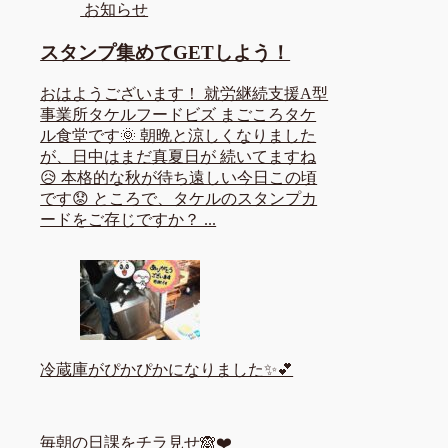
お知らせ
スタンプ集めてGETしよう！
おはようございます！ 就労継続支援A型
事業所タケルフードビズ まごころタケ
ル食堂です🌞 朝晩と涼しくなりました
が、日中はまだ真夏日が 続いてますね
😥 本格的な秋が待ち遠しい今日この頃
です😟 ところで、タケルのスタンプカ
ードをご存じですか？ ...
冷蔵庫がぴかぴかになりました✨💕
毎朝の日課をチラ見せ🙈❤️