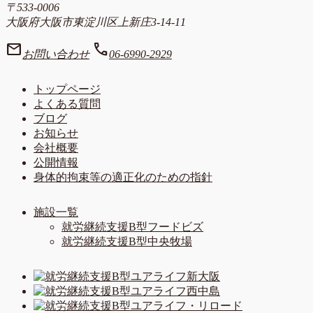
〒533-0006
大阪府大阪市東淀川区上新庄3-14-11
mail
call
お問い合わせ
06-6990-2929
トップページ
よくある質問
ブログ
お知らせ
会社概要
公開情報
身体的拘束等の適正化のための指針
施設一覧
就労継続支援B型フードビズ
就労継続支援B型中央牧場