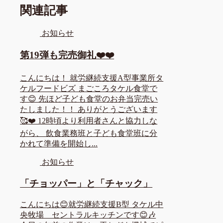
関連記事
お知らせ
第19弾も完売御礼❤️❤️
こんにちは！ 就労継続支援A型事業所タ
ケルフードビズ まごころタケル食堂で
す😊 先ほど子ども食堂のお弁当完売い
たしました！！ ありがとうございます
🥰❤️ 12時頃より利用者さんと協力しな
がら、 飲食業務班と子ども食堂班に分
かれて準備を開始し...
お知らせ
「チョッパー」と「チャック」
こんにちは😊就労継続支援B型 タケル中
央牧場 セントラルキッチンです😊🎶