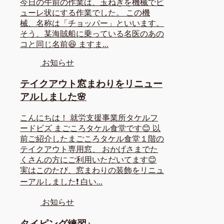
今日の午前の作業は、玉ねぎを機械でピ
ューレ状にする作業でした。 この機
械、名称は「チョッパー」といいます。
そう、某海賊船に乗っている名医のあの
コと同じ名前😆 ますま...
お知らせ
テイクアウト窓まわりをリニュー
アルしました🌸
こんにちは！ 就労支援事業所タケルフ
ードビズ まごころタケル食堂です😊 以
前ご紹介したまごころタケル食堂１階の
テイクアウト専用窓、 おかげさまでた
くさんの方にご利用いただいてます😊
実はこのたび、窓まわりの装飾をリニュ
ーアルしました❗ 白い...
お知らせ
タイピング練習♪