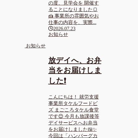
の度、見学会を 開催す
ることになりました🍞
🍰 事業所の雰囲気やお
仕事の内容を、実際...
2026.07.23
お知らせ
お知らせ
放デイへ、お弁
当をお届けしま
した❗
こんにちは！ 就労支援
事業所タケルフードビ
ズ まごころタケル食堂
です😊 今月も放課後等
デイサービスへお弁当
をお届けしました🍱✨
今回は「ハンバーグカ