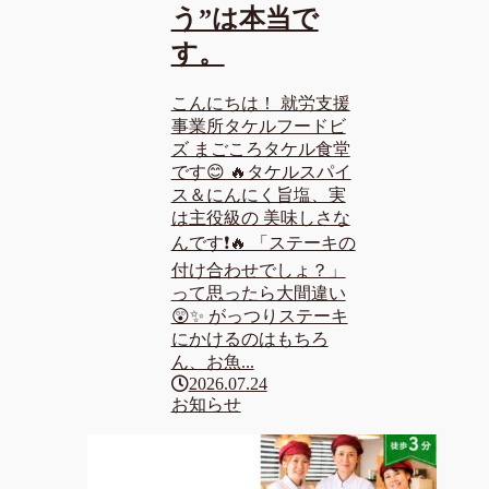
う”は本当で
す。
こんにちは！ 就労支援
事業所タケルフードビ
ズ まごころタケル食堂
です😊 🔥タケルスパイ
ス＆にんにく旨塩、実
は主役級の 美味しさな
んです❗🔥 「ステーキの
付け合わせでしょ？」
って思ったら大間違い
😲✨ がっつりステーキ
にかけるのはもちろ
ん、お魚...
2026.07.24
お知らせ