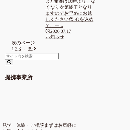
よ♪ 開催は16時より、な
くなり次第終了となり
ますのでお早めにお越
しください😌 心を込め
て、一...
2026.07.17
お知らせ
次のページ
1
2
3
…
39
次
へ
提携事業所
見学・体験・ご相談
まずはお気軽に