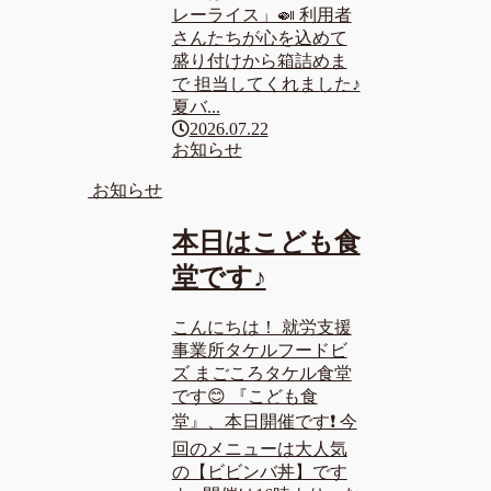
レーライス」🍛 利用者
さんたちが心を込めて
盛り付けから箱詰めま
で 担当してくれました♪
夏バ...
2026.07.22
お知らせ
お知らせ
本日はこども食
堂です♪
こんにちは！ 就労支援
事業所タケルフードビ
ズ まごころタケル食堂
です😊 『こども食
堂』、本日開催です❗ 今
回のメニューは大人気
の【ビビンバ丼】です