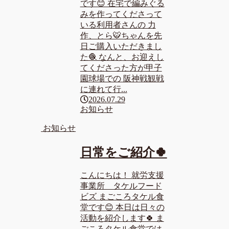
です😊 在宅で編みぐる
みを作ってくださって
いる利用者さんの 力
作、とら🐯ちゃんを先
日ご購入いただきまし
た🧶 なんと、お迎えし
てくださった方が甲子
園球場での 阪神戦観戦
に連れて行...
2026.07.29
お知らせ
お知らせ
日常をご紹介🍀
こんにちは！ 就労支援
事業所 タケルフード
ビズ まごころタケル食
堂です😊 本日は日々の
活動を紹介します🍀 ま
ごころタケル食堂では