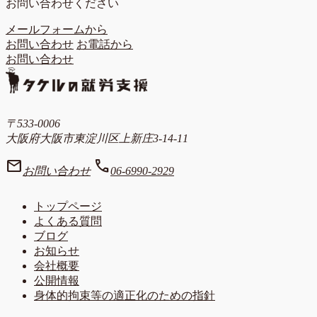
お問い合わせください
メールフォームから
お問い合わせ
お電話から
お問い合わせ
〒533-0006
大阪府大阪市東淀川区上新庄3-14-11
mail
call
お問い合わせ
06-6990-2929
トップページ
よくある質問
ブログ
お知らせ
会社概要
公開情報
身体的拘束等の適正化のための指針