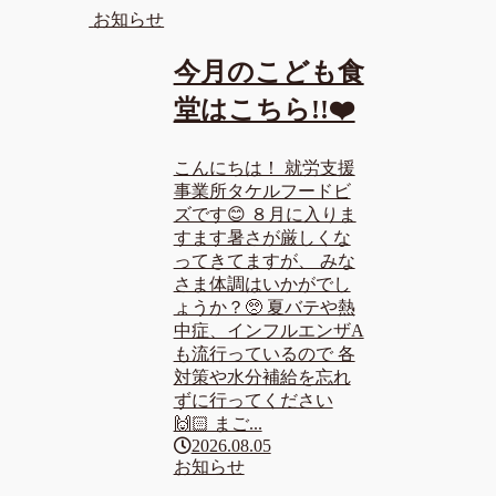
お知らせ
今月のこども食
堂はこちら!!❤️
こんにちは！ 就労支援
事業所タケルフードビ
ズです😊 ８月に入りま
すます暑さが厳しくな
ってきてますが、 みな
さま体調はいかがでし
ょうか？🥺 夏バテや熱
中症、インフルエンザA
も流行っているので 各
対策や水分補給を忘れ
ずに行ってください
🙌🏻 まご...
2026.08.05
お知らせ