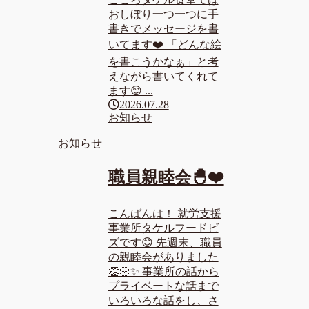
おしぼり一つ一つに手
書きでメッセージを書
いてます❤️ 「どんな絵
を書こうかなぁ」と考
えながら書いてくれて
ます😊 ...
2026.07.28
お知らせ
お知らせ
職員親睦会🐣❤️
こんばんは！ 就労支援
事業所タケルフードビ
ズです😊 先週末、職員
の親睦会がありました
👏🏻✨ 事業所の話から
プライベートな話まで
いろいろな話をし、さ