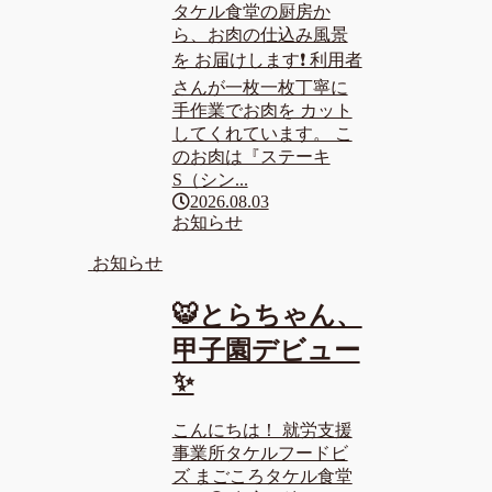
タケル食堂の厨房か
ら、お肉の仕込み風景
を お届けします❗ 利用者
さんが一枚一枚丁寧に
手作業でお肉を カット
してくれています。 こ
のお肉は『ステーキ
S（シン...
2026.08.03
お知らせ
お知らせ
🐯とらちゃん、
甲子園デビュー
✨
こんにちは！ 就労支援
事業所タケルフードビ
ズ まごころタケル食堂