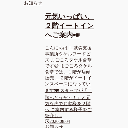
お知らせ
元気いっぱい、
２階イートイン
へご案内📣
こんにちは！ 就労支援
事業所タケルフードビ
ズ まごころタケル食堂
です😊 まごころタケル
食堂では、１階が店頭
販売、 ２階がイートイ
ンスペースになってい
ます🍽️ スタッフが「二
階へどうぞ～！」と元
気な声でお客様を２階
へ ご案内する様子をご
紹介し...
2026.08.04
お知らせ