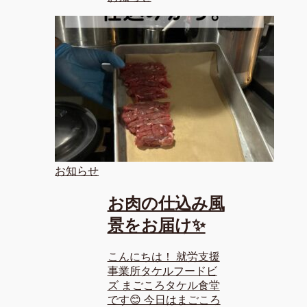
お知らせ
お肉の仕込み風
景をお届け✨
こんにちは！ 就労支援
事業所タケルフードビ
ズ まごころタケル食堂
です😊 今日はまごころ