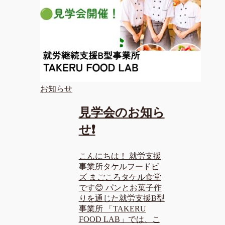
お知らせ
見学会のお知ら
せ❗
こんにちは！ 就労支援
事業所タケルフードビ
ズ まごころタケル食堂
です😊 パンとお菓子作
りを通じた就労支援B型
事業所 「TAKERU
FOOD LAB」では、こ