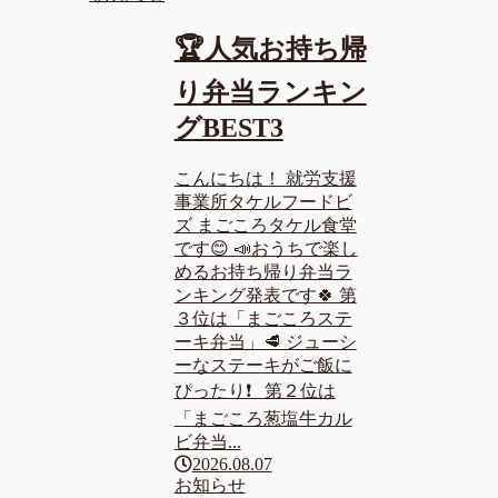
🏆人気お持ち帰
り弁当ランキン
グBEST3
こんにちは！ 就労支援
事業所タケルフードビ
ズ まごころタケル食堂
です😊 📣おうちで楽し
めるお持ち帰り弁当ラ
ンキング発表です🍀 第
３位は「まごころステ
ーキ弁当」🥩 ジューシ
ーなステーキがご飯に
ぴったり❗ 第２位は
「まごころ葱塩牛カル
ビ弁当...
2026.08.07
お知らせ