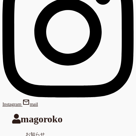
mail
Instagram
mail
magoroko
お知らせ