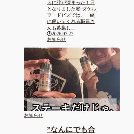
らに絆が深まった１日
となりました😎 タケル
フードビズでは、一緒
に働いてくれる職員さ
んも募集し...
2026.07.27
お知らせ
お知らせ
”なんにでも合