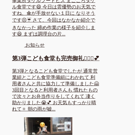
事業所タケルフードビズ まごころタケ
ル食堂です😄 今日は雲優勢のお天気で
すね、傘が手放せない１日に なりそう
です😣☔ さて、今回はなかなか紹介で
きなかった 締め作業の様子を紹介しま
す😆 まずは調理台の片...
お知らせ
第3弾こども食堂も完売御礼🙇🏻‍♀️💕
第3弾となるこども食堂でしたが 通常営
業組とこども食堂準備組にわかれて 利
用者さんと共に協力して準備しました🤗
3回目となると利用者さんも 慣れたもの
で次々とお弁当作りをしてくれて 凄く
助かりました😭💕 お天気もすっかり晴
れて🔅 朝の雨が嘘...