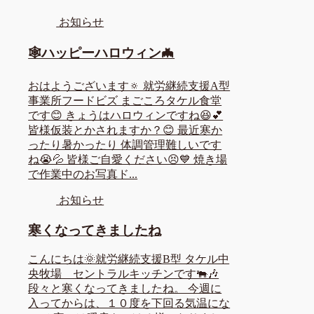
お知らせ
🕸️ハッピーハロウィン🦇
おはようございます🔅 就労継続支援A型
事業所フードビズ まごころタケル食堂
です😊 きょうはハロウィンですね😆💕
皆様仮装とかされますか？😊 最近寒か
ったり暑かったり 体調管理難しいです
ね😭💦 皆様ご自愛ください😣💙 焼き場
で作業中のお写真ド...
お知らせ
寒くなってきましたね
こんにちは🌞就労継続支援B型 タケル中
央牧場 セントラルキッチンです🐃🎶
段々と寒くなってきましたね。 今週に
入ってからは、１０度を下回る気温にな