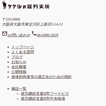
〒533-0006
大阪府大阪市東淀川区上新庄3-14-11
mail
call
お問い合わせ
06-6990-2929
トップページ
よくある質問
ブログ
お知らせ
会社概要
公開情報
身体的拘束等の適正化のための指針
施設一覧
就労継続支援B型フードビズ
就労継続支援B型中央牧場