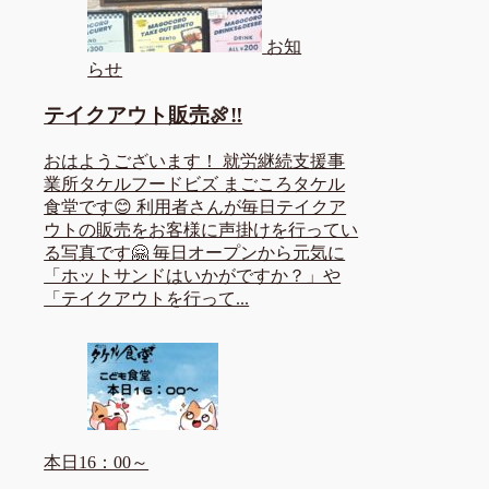
お知
らせ
テイクアウト販売🍖‼️
おはようございます！ 就労継続支援事
業所タケルフードビズ まごころタケル
食堂です😊 利用者さんが毎日テイクア
ウトの販売をお客様に声掛けを行ってい
る写真です🤗 毎日オープンから元気に
「ホットサンドはいかがですか？」や
「テイクアウトを行って...
本日16：00～