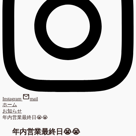
mail
Instagram
mail
ホーム
お知らせ
年内営業最終日😭😭
年内営業最終日😭😭