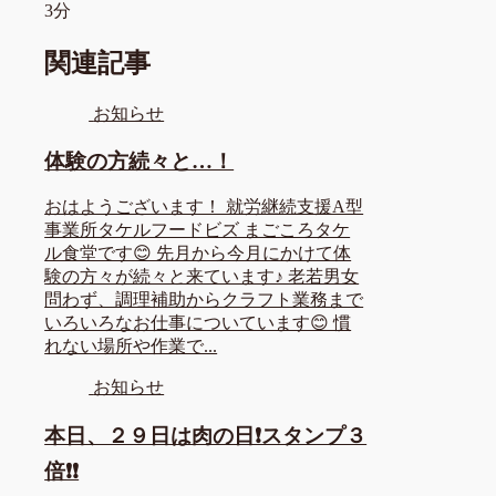
3分
関連記事
お知らせ
体験の方続々と…！
おはようございます！ 就労継続支援A型
事業所タケルフードビズ まごころタケ
ル食堂です😊 先月から今月にかけて体
験の方々が続々と来ています♪ 老若男女
問わず、調理補助からクラフト業務まで
いろいろなお仕事についています😊 慣
れない場所や作業で...
お知らせ
本日、２９日は肉の日❗スタンプ３
倍❗❗