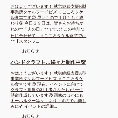
おはようございます！ 就労継続支援B型
事業所タケルフードビズ まごころタケ
ル食堂です😊 早いもので１月ももう終
わり😲 今日２９日は、皆さんお待ちか
ねの**「肉の日」**ですよ❗ この特別な
日に合わせて、まごころタケル食堂では
**【スタンプ...
お知らせ
ハンドクラフト…続々と制作中🐻
おはようございます！ 就労継続支援A型
事業所タケルフードビズ まごころタケ
ル食堂です😊 現在、イベントに向けて
クラフト担当の利用者さんたちが 一生
懸命作成しています🤩 画像のほかにも
キーホルダー等々…ありますのでお楽し
みに💕 イベントの詳細...
お知らせ