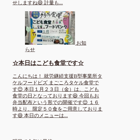
せしますね😄 計量も...
お知
らせ
☆本日はこども食堂です☆
こんにちは！ 就労継続支援B型事業所タ
ケルフードビズ まごころタケル食堂で
す😊 本日１月２３日（金）は、こども
食堂の日となっております😆 今回もお
弁当配布という形での開催です😌 １６
時より、限定５０食をご用意しておりま
す😄 本日のメニューは...