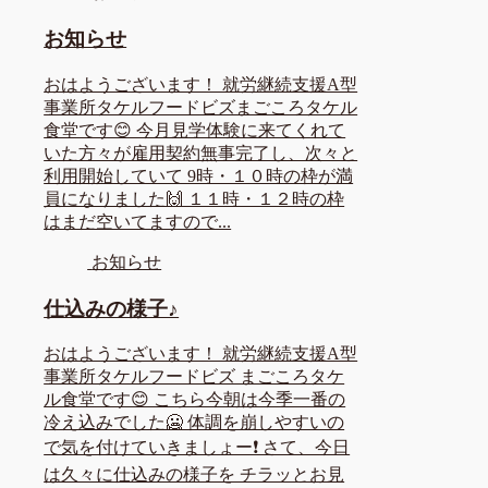
お知らせ
おはようございます！ 就労継続支援A型
事業所タケルフードビズまごころタケル
食堂です😊 今月見学体験に来てくれて
いた方々が雇用契約無事完了し、次々と
利用開始していて 9時・１０時の枠が満
員になりました🙌 １１時・１２時の枠
はまだ空いてますので...
お知らせ
仕込みの様子♪
おはようございます！ 就労継続支援A型
事業所タケルフードビズ まごころタケ
ル食堂です😊 こちら今朝は今季一番の
冷え込みでした🥶 体調を崩しやすいの
で気を付けていきましょー❗ さて、今日
は久々に仕込みの様子を チラッとお見