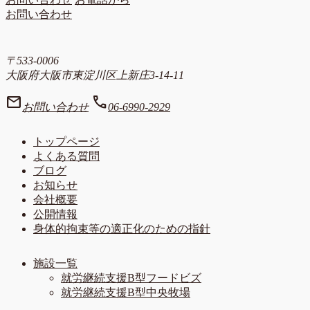
お問い合わせ
〒533-0006
大阪府大阪市東淀川区上新庄3-14-11
mail
call
お問い合わせ
06-6990-2929
トップページ
よくある質問
ブログ
お知らせ
会社概要
公開情報
身体的拘束等の適正化のための指針
施設一覧
就労継続支援B型フードビズ
就労継続支援B型中央牧場