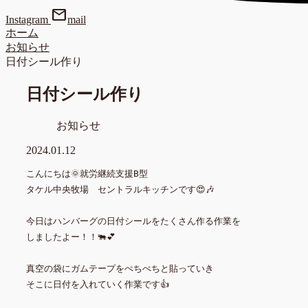
mail
Instagram
mail
ホーム
お知らせ
日付シール作り
日付シール作り
お知らせ
2024.01.12
こんにちは🌞就労継続支援B型

タケル中央牧場　セントラルキッチンです😍🎶

今日はハンバーグの日付シールをたくさん作る作業を

しましたよー！！🐃💕

真空の袋にガムテープをぺちぺちと貼っていき
