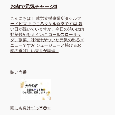
お肉で元気チャージ❗❗
こんにちは！ 就労支援事業所タケルフ
ードビズ まごころタケル食堂です😊 暑
い日が続いていますが、今日の賄いは肉
野菜炒めをメインに コールスローサラ
ダ、副菜、味噌汁がついた元気の出るメ
ニューです🍖 ジュージューと焼けるお
肉の香ばしい香りが調理...
賄い当番
雨にも負けずっ☔😳✨