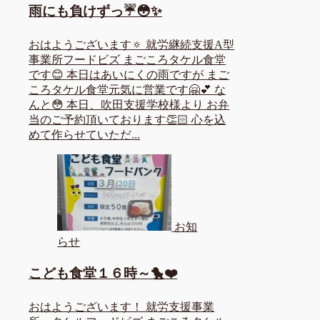
雨にも負けずっ☔😳✨
おはようございます🔅 就労継続支援A型
事業所フードビズ まごころタケル食堂
です😊 本日はあいにくの雨ですが まご
ころタケル食堂元気に営業です🤗💕 な
んと😳 本日、吹田支援学校様より お弁
当のご予約頂いております👏🏻 心を込
めて作らせていただ...
お知
らせ
こども食堂１６時～🐤❤️
おはようございます！ 就労支援事業