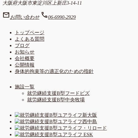
大阪府大阪市東淀川区上新庄3-14-11
mail
call
お問い合わせ
06-6990-2929
トップページ
よくある質問
ブログ
お知らせ
会社概要
公開情報
身体的拘束等の適正化のための指針
施設一覧
就労継続支援B型フードビズ
就労継続支援B型中央牧場