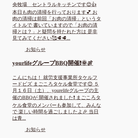
央牧場 セントラルキッチンです😊👍
本日も肉の清掃を行っております💕 お
肉の清掃は前回「お肉の清掃」というタ
イトルで 書いていますので「お肉の清
掃とは？」と疑問を持たれた方は 是非
見てみてください🥰🥩🥩...
お知らせ
yourlifeグループBBQ開催❗🌞🍖
こんにちは！ 就労支援事業所タケルフ
ードビズ まごころタケル食堂です😊 ５
月１６日（土）、yourelifeグループの主
催のBBQが 開催されました❗ まごころタ
ケル食堂のメンバーも参加して、みんな
で 楽しい時間を過ごしましたよ🎉 当日
は青...
お知らせ