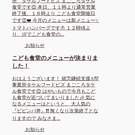
所 タケルフードビズ まごころタケル
食堂です😊 本日、１１時より通常営業
終了後、１６時より こども食堂開催日
です👏❤️ 今月のメニューは新メニュー✨
トマトハンバーグです🍅 １２時頃よ
り、1Fでこども食堂の...
お知らせ
こども食堂のメニューが決まりま
した！
おはようございます！ 就労継続支援A型
事業所タケルフードビズ まごころタケ
ル食堂です😊 はやいもので今月もこど
も食堂が近づいてまいりました🎶 気に
なるメニューはというと、 大人気の
『ビビンバ丼』❗❗ 無くなり次第終了とな
りますので みなさま...
お知らせ