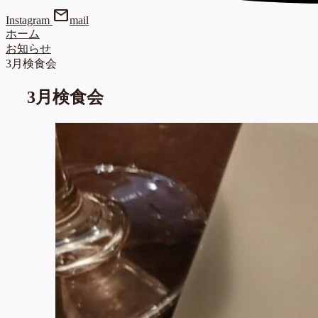
mail
Instagram
mail
ホーム
お知らせ
3月検食会
3月検食会