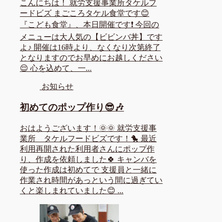
こんにちは！ 就労支援事業所タケルフ
ードビズ まごころタケル食堂です😊
『こども食堂』、本日開催です❗ 今回の
メニューは大人気の【ビビンバ丼】です
よ♪ 開催は16時より、なくなり次第終了
となりますのでお早めにお越しください
😌 心を込めて、一...
お知らせ
初めてのポップ作り😎🎶
おはようございます！🌞🌞 就労支援事
業所 タケルフードビズです！🐤 最近
利用再開された利用者さんにポップ作
り、作成を依頼しました🍀 キャンバを
使った作成は初めてで 支援員と一緒に
作業され時間があっという間に過ぎてい
くと楽しまれていました😊 ...