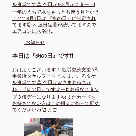
ル食堂です😊 今日から8月がスタート❗
一年のうちで水をもっとも使う月という
ことで8月1日は 『水の日』に制定され
てます😊🚿 連日猛暑が続いてますので
エアコンに水浴び...
お知らせ
本日は『肉の日』です❗❗
おはようございます！ 就労継続支援A型
事業所タケルフードビズ まごころタケ
ル食堂です😊 今日は皆さまお待ちか
ね、『肉の日』ですよー❗❗ お得なスタン
プ３倍デーになります🤗 まだカードを
お持ちでない方はこの機会に作って貯め
てくださいね🥰 まご...