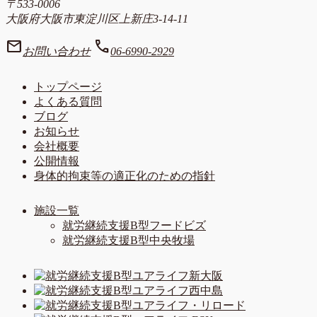
〒533-0006
大阪府大阪市東淀川区上新庄3-14-11
mail
call
お問い合わせ
06-6990-2929
トップページ
よくある質問
ブログ
お知らせ
会社概要
公開情報
身体的拘束等の適正化のための指針
施設一覧
就労継続支援B型フードビズ
就労継続支援B型中央牧場