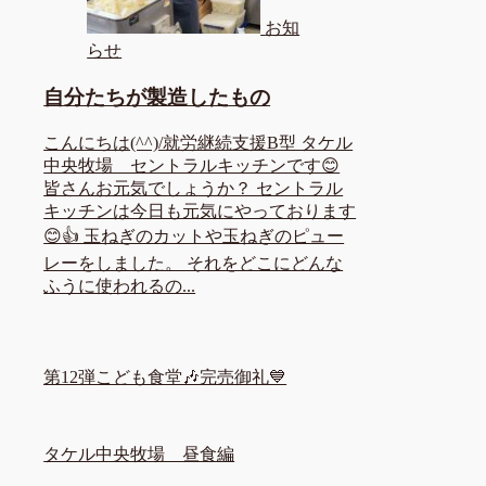
お知
らせ
自分たちが製造したもの
こんにちは(^^)/就労継続支援B型 タケル
中央牧場 セントラルキッチンです😊
皆さんお元気でしょうか？ セントラル
キッチンは今日も元気にやっております
😊👍 玉ねぎのカットや玉ねぎのピュー
レーをしました。 それをどこにどんな
ふうに使われるの...
第12弾こども食堂🎶完売御礼💙
タケル中央牧場 昼食編