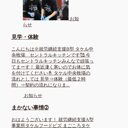
お知
らせ
見学・体験
こんにちは🌞就労継続支援B型 タケル中
央牧場 セントラルキッチンです🥰 今
日もセントラルキッチンみんなで頑張っ
てまーす！ 最近凄く寒いのでお体に気
を付けてください🤞 タケル中央牧場の
流れとしては 見学⇒体験（最低２時
間）⇒契約の流れになりま...
お知らせ
まかない事情➁
おはようございます！ 就労継続支援A型
事業所タケルフードビズ まごころタケ