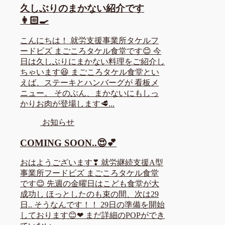
久しぶりのまかない紹介です
👩🏻‍🍳
こんにちは！ 就労支援事業所タケルフ
ードビズ まごころタケル食堂です😊 今
日は久しぶりにまかない料理をご紹介し
ちゃいます😆 まごころタケル食堂とい
えば、ステーキとハンバーグが 看板メ
ニュー。 そのぶん、まかないにもしっ
かりお肉が登場します🥩...
お知らせ
COMING SOON..😍💕
おはようございます❣ 就労継続支援A型
事業所フードビズ まごころタケル食堂
です😊 先週の金曜日はこども食堂が大
成功し ほっとしたのも束の間、次は29
日.. そうなんです！！ 29日の準備を開始
しております😊❤ まだ詳細のPOPができ