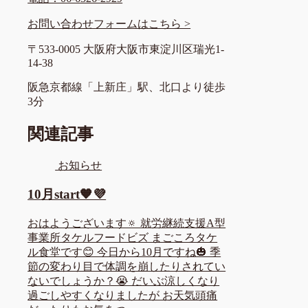
お問い合わせフォームはこちら >
〒533-0005 大阪府大阪市東淀川区瑞光1-
14-38
阪急京都線「上新庄」駅、北口より徒歩
3分
関連記事
お知らせ
10月start🧡💜
おはようございます🔅 就労継続支援A型
事業所タケルフードビズ まごころタケ
ル食堂です😊 今日から10月ですね🎃 季
節の変わり目で体調を崩したりされてい
ないでしょうか？😭 だいぶ涼しくなり
過ごしやすくなりましたが お天気頭痛