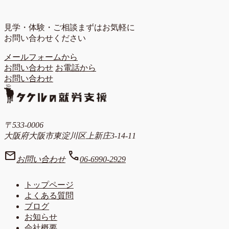
見学・体験・ご相談
まずはお気軽に
お問い合わせください
メールフォームから
お問い合わせ
お電話から
お問い合わせ
〒533-0006
大阪府大阪市東淀川区上新庄3-14-11
mail
call
お問い合わせ
06-6990-2929
トップページ
よくある質問
ブログ
お知らせ
会社概要