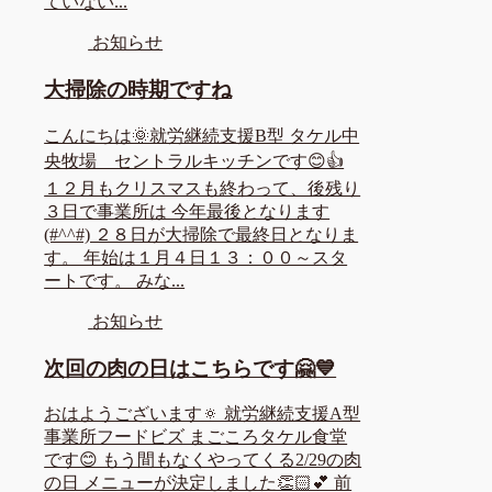
ていない...
お知らせ
大掃除の時期ですね
こんにちは🌞就労継続支援B型 タケル中
央牧場 セントラルキッチンです😊👍
１２月もクリスマスも終わって、後残り
３日で事業所は 今年最後となります
(#^^#) ２８日が大掃除で最終日となりま
す。 年始は１月４日１３：００～スタ
ートです。 みな...
お知らせ
次回の肉の日はこちらです🤗💙
おはようございます🔅 就労継続支援A型
事業所フードビズ まごころタケル食堂
です😊 もう間もなくやってくる2/29の肉
の日 メニューが決定しました👏🏻💕 前