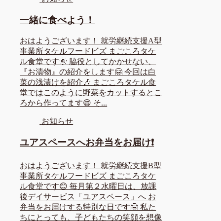
一緒に食べよう！
おはようございます！ 就労継続支援A型
事業所タケルフードビズ まごころタケ
ル食堂です🌞 脇役としてかかせない、
『お漬物』の紹介をします🤗 今回は白
菜の浅漬けを紹介🎶 まごころタケル食
堂ではこのように野菜をカットするとこ
ろから作ってます😄 そ...
お知らせ
ユアスペースへお弁当をお届け❗
おはようございます！ 就労継続支援B型
事業所タケルフードビズ まごころタケ
ル食堂です😊 毎月第２水曜日は、放課
後デイサービス「ユアスペース」へ お
弁当をお届けする特別な日です🤗 私た
ちにとっても、子どもたちの笑顔を想像