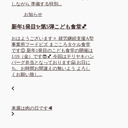
しながら 準備する特別...
お知らせ
新年1発目✨第5弾こども食堂💕
おはようございます🔅 就労継続支援A型
事業所フードビズ まごころタケル食堂
です😊 新年1発目のこども食堂の開催は
1/19（金）です😎💕 今回はテリヤキハン
バーグ弁当となっております🤗 お日に
ち、お時間お間違えの無いよう よろし
くお願い致し...
来週は肉の日です🥩