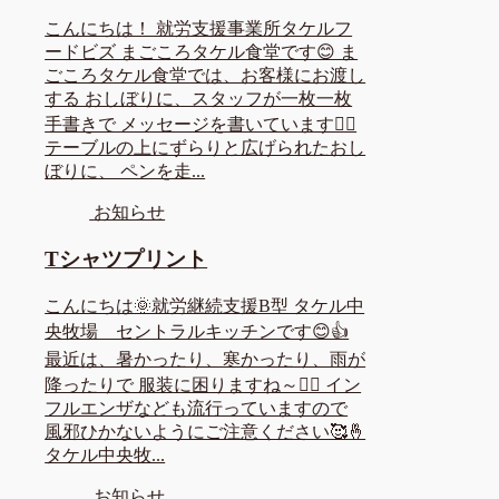
こんにちは！ 就労支援事業所タケルフ
ードビズ まごころタケル食堂です😊 ま
ごころタケル食堂では、お客様にお渡し
する おしぼりに、スタッフが一枚一枚
手書きで メッセージを書いています✍🏼
テーブルの上にずらりと広げられたおし
ぼりに、 ペンを走...
お知らせ
Tシャツプリント
こんにちは🌞就労継続支援B型 タケル中
央牧場 セントラルキッチンです😊👍
最近は、暑かったり、寒かったり、雨が
降ったりで 服装に困りますね～🤦‍♀️ イン
フルエンザなども流行っていますので
風邪ひかないようにご注意ください🥰🤞
タケル中央牧...
お知らせ