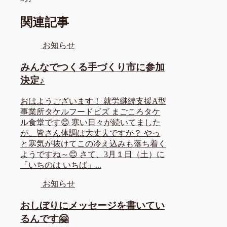
関連記事
お知らせ
みんなでつくる手づくり市に参加
決定♪
おはようございます！ 就労継続支援A型
事業所タケルフードビズ まごころタケ
ル食堂です😊 寒い日々が続いてました
が、皆さん体調は大丈夫ですか？ やっ
と寒気が抜けてこの冷え込みも落ち着く
ようですね～😊 さて、3月１日（土）に
「いちのは いちば」...
お知らせ
おしぼりにメッセージを書いてい
るんです🤗