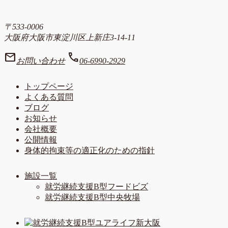
〒533-0006
大阪府大阪市東淀川区上新庄3-14-11
mail
call
お問い合わせ
06-6990-2929
トップページ
よくある質問
ブログ
お知らせ
会社概要
公開情報
身体的拘束等の適正化のための指針
施設一覧
就労継続支援B型フードビズ
就労継続支援B型中央牧場