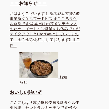
＝＝お知らせ＝＝
おはようございます！ 就労継続支援A型
事業所タケルフードビズ まごころタケ
ル食堂です😊 本日は内装メンテナンス
のため、イートイン営業をお休みですが
テイクアウトとUberEatsはしていますの
で、 ぜひぜひお待ちしております❗🙇‍♀️ ご
迷...
お知
らせ
おいしい賄い💕
こんにちは🌞就労継続支援B型 タケル中
央牧場 セントラルキッチンです🥰 今