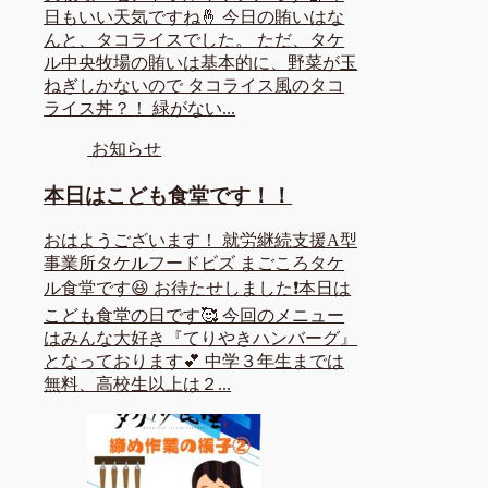
日もいい天気ですね🤞 今日の賄いはな
んと、タコライスでした。 ただ、タケ
ル中央牧場の賄いは基本的に、野菜が玉
ねぎしかないので タコライス風のタコ
ライス丼？！ 緑がない...
お知らせ
本日はこども食堂です！！
おはようございます！ 就労継続支援A型
事業所タケルフードビズ まごころタケ
ル食堂です😆 お待たせしました❗本日は
こども食堂の日です🥰 今回のメニュー
はみんな大好き『てりやきハンバーグ』
となっております💕 中学３年生までは
無料、高校生以上は２...