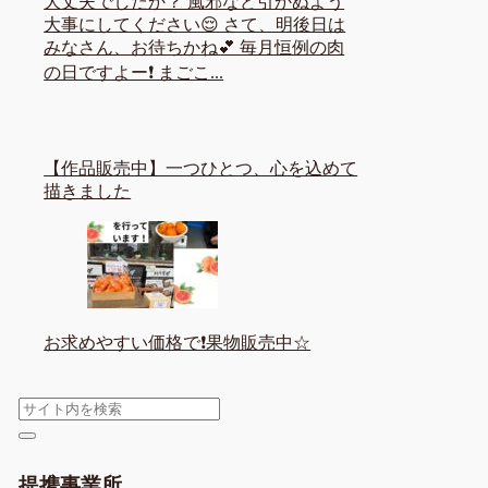
大丈夫でしたか？ 風邪など引かぬよう
大事にしてください😌 さて、明後日は
みなさん、お待ちかね💕 毎月恒例の肉
の日ですよー❗ まごこ...
【作品販売中】一つひとつ、心を込めて
描きました
お求めやすい価格で❗果物販売中☆
提携事業所