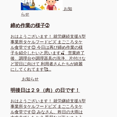
お知
らせ
締め作業の様子➁
おはようございます！ 就労継続支援A型
事業所タケルフードビズ まごころタケ
ル食堂です😊 今日は再び締め作業の様
子を紹介したいと思います🍒 営業終了
後、調理台や調理器具の洗浄、片付けな
ど翌日に向けて 利用者さんたちが綺麗
にしてくれてます🥰...
お知らせ
明後日は２９（肉）の日です！
おはようございます！ 就労継続支援A型
事業所タケルフードビズ まごころタケ
ル食堂です😊 みなさん、昨日の大雨は