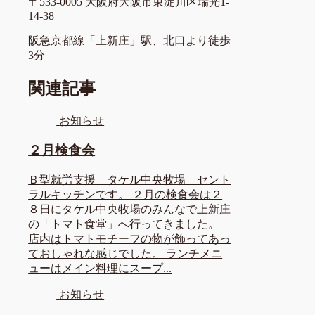
〒533-0005 大阪府大阪市東淀川区瑞光1-
14-38
阪急京都線「上新庄」駅、北口より徒歩
3分
関連記事
お知らせ
２月検食会
Ｂ型就労支援 タケル中央牧場 セント
ラルキッチンです。 ２月の検食会は２
８日にタケル中央牧場のみんなで上新庄
の「トマト食堂」へ行ってきました。
店内はトマトモチーフの物が飾ってあっ
ておしゃれな感じでした。 ランチメニ
ューはメイン料理にスープ...
お知らせ