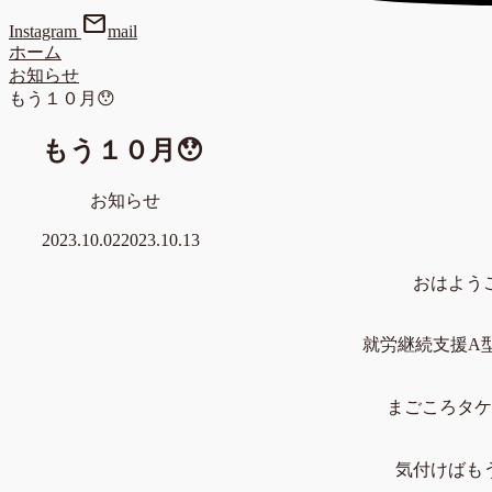
mail
Instagram
mail
ホーム
お知らせ
もう１０月😯
もう１０月😯
お知らせ
2023.10.02
2023.10.13
おはよう
就労継続支援A
まごころタケ
気付けばもう