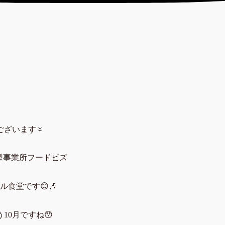
ございます🔅
型事業所フードビズ
ル食堂です😊🎶
10月ですね😯