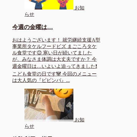
お知
らせ
今週の金曜は…
おはようございます！ 就労継続支援A型
事業所タケルフードビズ まごころタケ
ル食堂です😊 寒い日が続いてました
が、みなさま体調は大丈夫ですか？ 今
週金曜日は…いよいよ迫ってきました❗
こども食堂の日です🐼 今回のメニュー
は大人気の『ビビンバ』...
お知
らせ