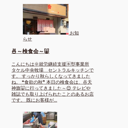
お知
らせ
🍜～検食会～🐷
こんにちは🌞就労継続支援🄱型事業所
タケル中央牧場 セントラルキッチンで
す。 すっかり秋らしくなってきました
ね。 ❝食欲の秋❞ 本日の検食会は、🍜天
神旗🐷に行ってきました～😊 テレビや
雑誌でも取り上げられたことのあるお店
です。 既にお客様が...