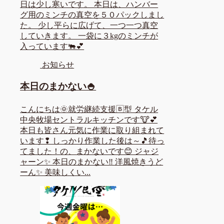
日は少し寒いです。 本日は、ハンバー
グ用のミンチの真空を５０パックしまし
た。 少し平らに広げて、一つ一つ真空
していきます。 一袋に３kgのミンチが
入っています🐃💕
お知らせ
本日のまかない🍚
こんにちは🌞就労継続支援🄱型 タケル
中央牧場セントラルキッチンです🐮💕
本日も皆さん元気に作業に取り組まれて
います❢ しっかり作業した後は～🎵待っ
てました！の、まかないです😊 ジャジ
ャーン✨ 本日のまかない‼ 洋風焼きうど
ーん✨ 美味しくい...