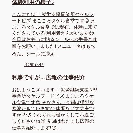
体験利用の様子♪
こんにちは！ 就労支援事業所タケルフ
ードビズ まごころタケル食堂です😊 ま
ごころタケル食堂では現在、体験に来て
くださっている 利用者さんがいます😊
今日はお弁当に貼るシールへの手書き作
業をお願いしました❗ メニュー名はもち
ろん、シールに添え...
お知らせ
私事ですが…広報の仕事紹介
おはようございます！ 就労継続支援A型
事業所タケルフードビズ まごころタケ
ル食堂です😊 みなさん、今週は猛烈な
寒波がきていますが 体調など大丈夫で
すか？🥺 くれぐれも暖かくしてお過ご
しくださいね😌 今回はわたくし広報の
仕事を紹介します❗😆 ...