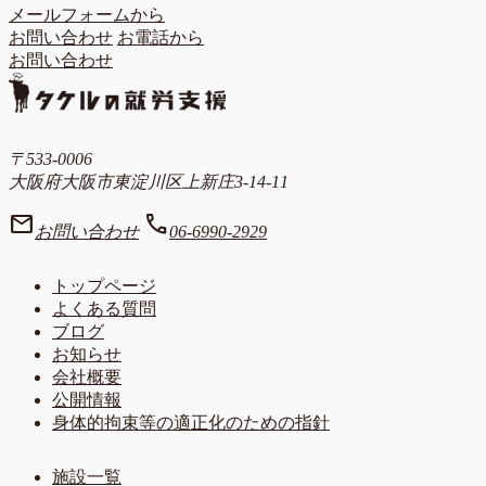
メールフォームから
お問い合わせ
お電話から
お問い合わせ
〒533-0006
大阪府大阪市東淀川区上新庄3-14-11
mail
call
お問い合わせ
06-6990-2929
トップページ
よくある質問
ブログ
お知らせ
会社概要
公開情報
身体的拘束等の適正化のための指針
施設一覧